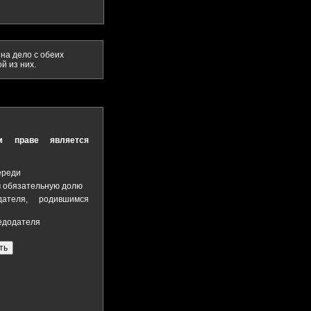
 на дело с обеих
й из них.
м праве является
ереди
 обязательную долю
ателя, родившимся
едодателя