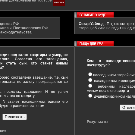
еной Дмитриевой
на YouTube
одексы РФ
Оскар Уайльд -
Тот, кто смотрит
риказы, Постановления РФ
сторон, обычно не видит ни одно
законодательства
едит под залог квартиры и умер, не
лога. Согласно его завещанию,
Кем в наследственно
ен стать сын. Кто станет новым
насцитурус?
ы?
наследником второй оч
орого составлено завещание, т.е. сын
наследником, имеющим
тельства по залогу прекращаются со
я
ребенком наследод
живым после его смерти
, поскольку гражданин N не успел
тельства по кредиту
душеприказчиком насл
N станет наследником, однако его
будет ограничено залогом
Результаты
ания