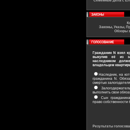
Семейные дела с Ел
К
Законы, Указы, П
Обзоры 
Гражданин N взял кр
выкупив её из за
наследником долж
владельцем квартир
Наследник, на кот
гражданина N. Обяза
смертью залогодател
Залогодержатель
выполнить свои обяза
Сын гражданина 
право собственности 
Результаты голосов