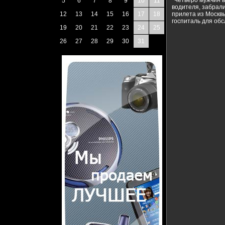
"Четверо мужчин в
5
6
7
8
9
10
11
водителя, забрал
12
13
14
15
16
17
18
прилета из Москв
госпиталь для об
19
20
21
22
23
24
25
26
27
28
29
30
31