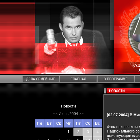
Новости
<<
Июль 2004
>>
[02.07.2004]
В Мин
Пн
Вт
Ср
Чт
Пт
Сб
Вс
Фролов является 
Национального со
1
2
3
4
действующей власт