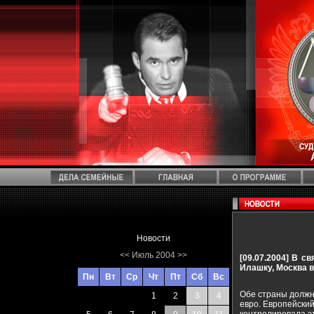
Новости
<<
Июль 2004
>>
[09.07.2004]
В св
Илашку, Москва 
Пн
Вт
Ср
Чт
Пт
Сб
Вс
Обе страны должн
1
2
3
4
евро. Европейский