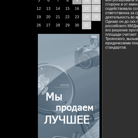
контролировала эт
5
6
7
8
9
10
11
стороне и от имен
12
13
14
15
16
17
18
содействовала со
ответственна за с
19
20
21
22
23
24
25
деятельность во 
Однако он до сих 
26
27
28
29
30
31
российского МИДа
его решение прот
площади считают 
Троянского, вызы
юридическими пон
стандартов.