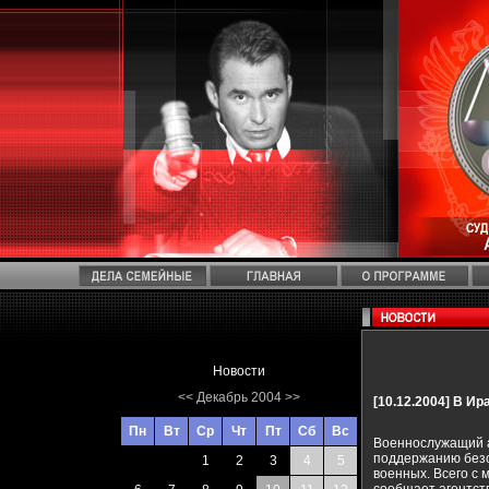
Новости
<<
Декабрь 2004
>>
[10.12.2004]
В Ир
Пн
Вт
Ср
Чт
Пт
Сб
Вс
Военнослужащий а
поддержанию безо
1
2
3
4
5
военных. Всего с 