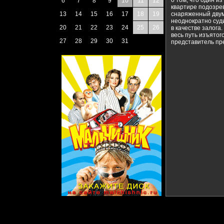
о том, что один и
6
7
8
9
10
11
12
квартире подозре
13
14
15
16
17
18
19
снаряженный двум
неоднократно суди
20
21
22
23
24
25
26
в качестве залога
весь путь изъятог
27
28
29
30
31
представитель пр