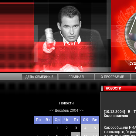
Новости
<<
Декабрь 2004
>>
[10.12.2004]
В Т
Калашникова
Пн
Вт
Ср
Чт
Пт
Сб
Вс
Как сообщили РИА
1
2
3
4
5
транспорте, "в р