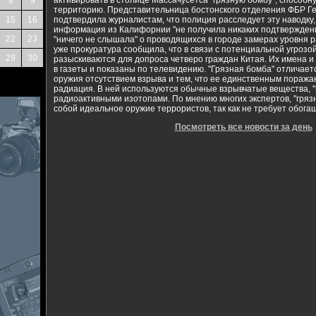
активировать в столице Массачусетса "грязную бомбу", способ
8
9
территорию. Представительница бостонского отделения ФБР Г
15
16
подтвердила журналистам, что полиция расследует эту наводку, 
информация из Калифорнии "не получила никаких подтверждений
22
23
"ничего не слышала" о проводящихся в городе замерах уровня 
уже прокуратура сообщила, что в связи с потенциальной угрозо
29
30
разыскиваются для допроса четверо граждан Китая. Их имена 
в газеты и показаны по телевидению. "Грязная бомба" отличает
оружия отсутствием взрыва и тем, что ее единственным пораж
радиация. В ней используются обычные взрывчатые вещества, 
радиоактивными изотопами. По мнению многих экспертов, "гряз
собой идеальное оружие террористов, так как не требует обога
Посмотреть все новости за день