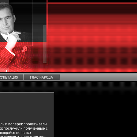
оль и поперек прочесывали
ок послужили полученные с
товящейся попытке