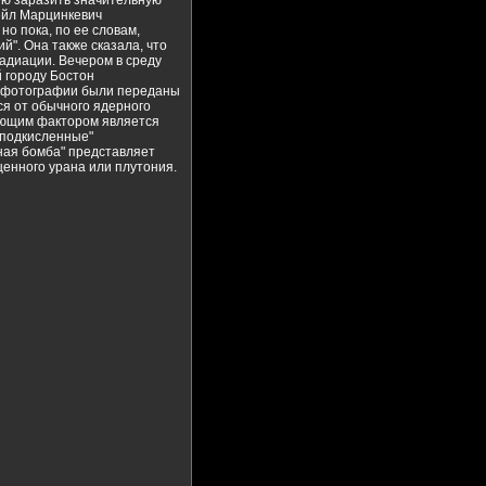
ную заразить значительную
ейл Марцинкевич
но пока, по ее словам,
". Она также сказала, что
радиации. Вечером в среду
й городу Бостон
и фотографии были переданы
ся от обычного ядерного
ающим фактором является
"подкисленные"
ная бомба" представляет
щенного урана или плутония.