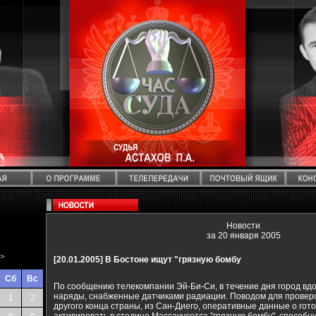
Новости
за 20 января 2005
>
[20.01.2005]
В Бостоне ищут "грязную бомбу
Сб
Вс
По сообщению телекомпании Эй-Би-Си, в течение дня город вд
наряды, снабженные датчиками радиации. Поводом для провер
1
2
другого конца страны, из Сан-Диего, оперативные данные о го