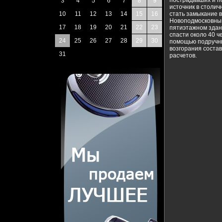
пострадавших и п
3
4
5
6
7
8
9
источник в столи
10
11
12
13
14
15
16
стать замыкание в
Новоподмосковный 
17
18
19
20
21
22
23
пятиэтажном здан
спасти около 40 ч
24
25
26
27
28
29
30
помощью подручны
возгорания состав
31
расчетов.