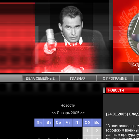
Новости
<<
Январь 2005
>>
[24.01.2005]
След
Пн
Вт
Ср
Чт
Пт
Сб
Вс
"В настоящее врем
городским военны
1
2
данным прокуратур