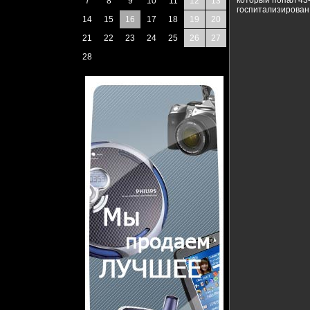
который попал 43-
7
8
9
10
11
12
13
госпитализирован 
14
15
16
17
18
19
20
21
22
23
24
25
26
27
28