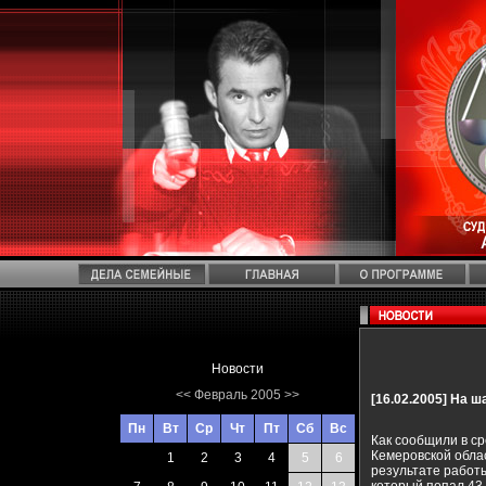
Новости
<<
Февраль 2005
>>
[16.02.2005]
На ша
Пн
Вт
Ср
Чт
Пт
Сб
Вс
Как сообщили в ср
Кемеровской облас
1
2
3
4
5
6
результате работ