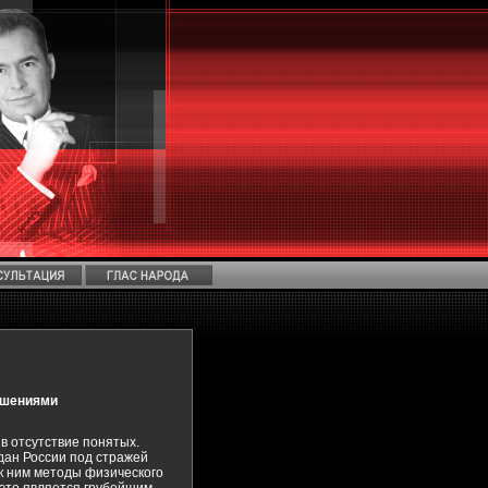
ушениями
в отсутствие понятых.
дан России под стражей
к ним методы физического