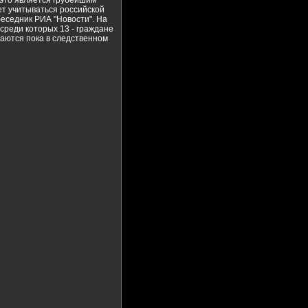
 это является грубейшим
т учитываться российской
беседник РИА "Новости". На
среди которых 13 - граждане
таются пока в следственном