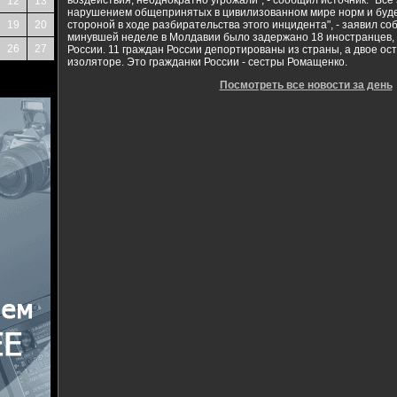
воздействия, неоднократно угрожали", - сообщил источник. "Все
12
13
нарушением общепринятых в цивилизованном мире норм и буде
19
20
стороной в ходе разбирательства этого инцидента", - заявил со
минувшей неделе в Молдавии было задержано 18 иностранцев, 
26
27
России. 11 граждан России депортированы из страны, а двое ос
изоляторе. Это гражданки России - сестры Ромащенко.
Посмотреть все новости за день