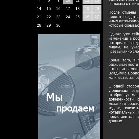
7
8
9
10
11
12
13
согласны с таким
14
15
16
17
18
19
20
После отмены 
сможет создать
21
22
23
24
25
26
27
иным автомобиле
28
29
30
которые скрываю
Однако уже сей
изменений в рос
нотариате свед
лицам, не уча
чрезвычайно сло
Кроме того, в 
раскрываемости 
– говорит замес
Владимир Борисо
количество запр
С одной сторон
угонщикам, ве
отобранную маши
доверенности 
механизм реализ
кодекс, снизи
нотариальных 
представителя 
данных.