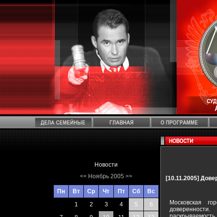
Новости
<<
Ноябрь 2005
>>
[10.11.2005]
Довер
Пн
Вт
Ср
Чт
Пт
Сб
Вс
Московская го
1
2
3
4
5
6
доверенности.
раскрываемость 