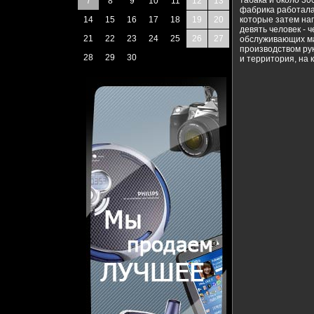
табака и около 30
7
8
9
10
11
12
13
фабрика работала 
14
15
16
17
18
19
20
которые затем на
девять человек - 
21
22
23
24
25
26
27
обслуживающих ма
производством ру
28
29
30
и территория, на 