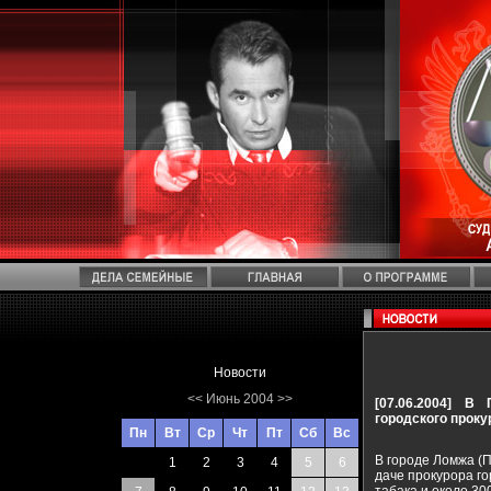
Новости
<<
Июнь 2004
>>
[07.06.2004]
В П
городского проку
Пн
Вт
Ср
Чт
Пт
Сб
Вс
В городе Ломжа (
1
2
3
4
5
6
даче прокурора г