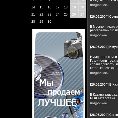
всему, актера кто-
7
8
9
10
11
12
13
подробнее...
14
15
16
17
18
19
20
21
22
23
24
25
26
27
[26.06.2004]
Сомне
28
29
30
В Москве начато 
расстрелянного и
подробнее...
[26.06.2004]
Имущ
Имущество семьи 
Грузинский прези
справедливости, 
которые незаконн
подробнее...
[26.06.2004]
В Каз
В Казани задержан
МВД Татарстана.
подробнее...
[26.06.2004]
Cвыш