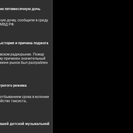
вою пятимесячную дочь
ую дочку, сообщили в среду
 МВД РФ.
стория и причина поджога
вском радиорынке. Пожар
нку причинен значительный
2 июня рынок был разграблен
строгого режима
 отбыванием срока в колонии
йство таксиста,
вшей детской музыкальной