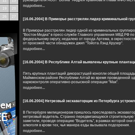
руководителя АОЗТ "Волна" Андрея Крайнова и главы МФО МЕ
12
13
подробнее...
19
20
26
27
[16.06.2004]
В Приморье расстрелян лидер криминальной гру
В Приморье расстрелян лидер одной из криминальных группиро
"Восток-Медиа" в пресс-службе Главного управления МВД РФ п
федеральному округу, недалеко от города Артема, в окрестност
от проезжей части обнаружен джип "Тойота Лэнд Крузер".
подробнее...
[16.06.2004]
В Республике Алтай выявлены крупные плантац
Пять крупных плантаций дикорастущей конопли общей площадь
Майминском районе Республики Алтай во время проведенной з
наркоконтроля оперативно-розыскной операции "Мак".
подробнее...
[16.06.2004]
Нетрезвый экскаваторщик из Петербурга устроил
В Петербурге милиционерам пришлось преследовать экскаватор,
нетрезвый водитель. Странно передвигающуюся строительную 
заметили, проводя операцию "Водитель", в рамках которой они
алкоголя в крови тех, чья манера езды вызывала подозрения.
подробнее...