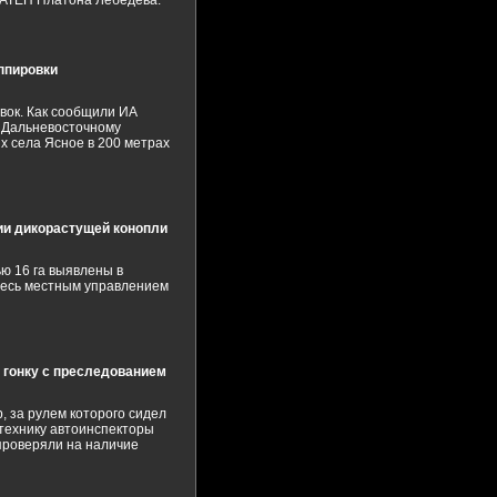
НАТЕП Платона Лебедева.
ппировки
вок. Как сообщили ИА
о Дальневосточному
ях села Ясное в 200 метрах
ии дикорастущей конопли
ю 16 га выявлены в
десь местным управлением
 гонку с преследованием
 за рулем которого сидел
технику автоинспекторы
 проверяли на наличие