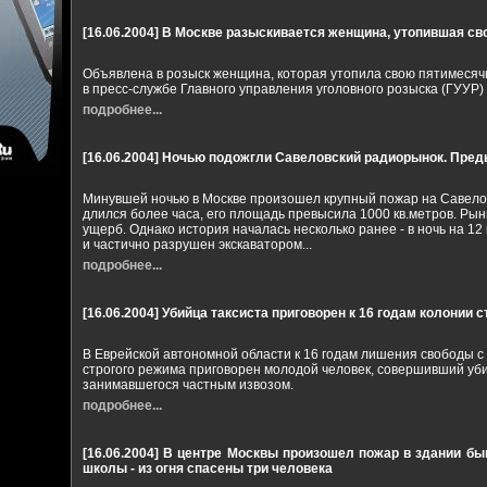
[16.06.2004]
В Москве разыскивается женщина, утопившая с
Объявлена в розыск женщина, которая утопила свою пятимесячн
в пресс-службе Главного управления уголовного розыска (ГУУР)
подробнее...
[16.06.2004]
Ночью подожгли Савеловский радиорынок. Преды
Минувшей ночью в Москве произошел крупный пожар на Савело
длился более часа, его площадь превысила 1000 кв.метров. Ры
ущерб. Однако история началась несколько ранее - в ночь на 1
и частично разрушен экскаватором...
подробнее...
[16.06.2004]
Убийца таксиста приговорен к 16 годам колонии 
В Еврейской автономной области к 16 годам лишения свободы с
строгого режима приговорен молодой человек, совершивший уби
занимавшегося частным извозом.
подробнее...
[16.06.2004]
В центре Москвы произошел пожар в здании бы
школы - из огня спасены три человека