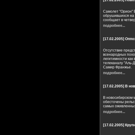
[17.02.2005]
Ново
Самолет "Орион" 
обрушившихся на 
сообщает в четвер
подробнее...
[17.02.2005]
Оппо
Отсутствие предс
всенародных похо
легитимности как 
телеканалу "Аль-Д
Самир Франжье.
подробнее...
[17.02.2005]
В но
В новосибирском м
обесточены рельс
самых оживленных
подробнее...
[17.02.2005]
Круп