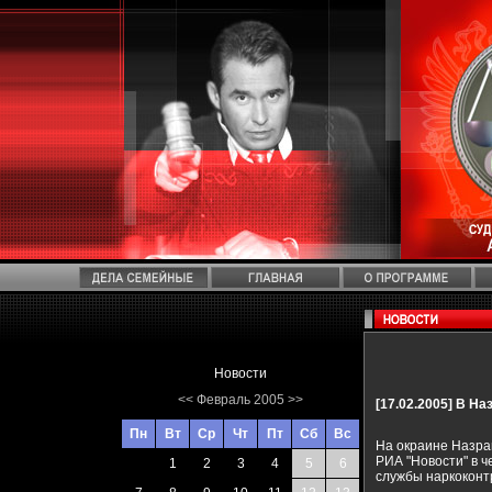
Новости
<<
Февраль 2005
>>
[17.02.2005]
В Наз
Пн
Вт
Ср
Чт
Пт
Сб
Вс
На окраине Назра
РИА "Новости" в 
1
2
3
4
5
6
службы наркоконт