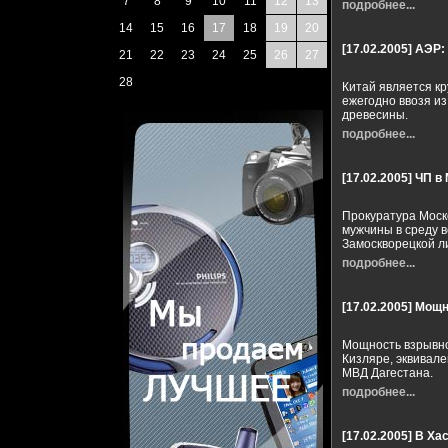
7
8
9
10
11
12
13
подробнее...
14
15
16
17
18
19
20
[17.02.2005]
АЭР:
21
22
23
24
25
26
27
28
Китай является к
ежегодно ввозя из
древесины.
подробнее...
[17.02.2005]
ЧП в
Прокуратура Моск
мужчины в среду в
Замоскворецкой л
подробнее...
[17.02.2005]
Мощно
Мощность взрывно
Кизляре, эквивал
МВД Дагестана.
подробнее...
[17.02.2005]
В Ха