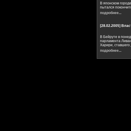
В японском город
пытался покончить
подробнее...
[28.02.2005]
Власт
В Бейруте в поне
парламента Ливан
Харири, ставшего 
подробнее...