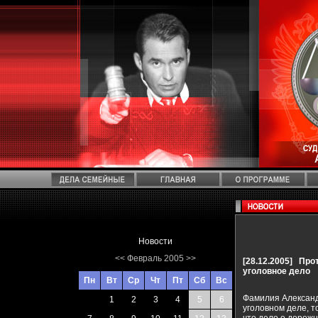
Новости
<<
Февраль 2005
>>
[28.12.2005]
Про
уголовное дело
Пн
Вт
Ср
Чт
Пт
Сб
Вс
Фамилия Александ
1
2
3
4
5
6
уголовном деле, т