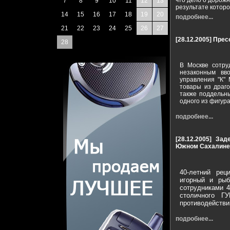
что дело о дорож
7
8
9
10
11
12
13
результате котор
14
15
16
17
18
19
20
подробнее...
21
22
23
24
25
26
27
[28.12.2005]
Прес
28
В Москве сотру
незаконным вв
управления "К"
товары из драг
также поддельн
одного из фигур
подробнее...
[28.12.2005]
Зад
Южном Сахалине
40-летний рец
игорный и ры
сотрудниками 4
столичного Г
противодействи
подробнее...