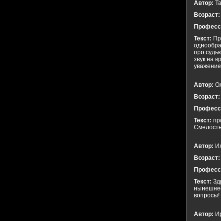
Автор:
Та
Возраст:
Професс
Текст:
Пр
однообра
про судь
звук на 
уважени
Автор:
Ол
Возраст:
Професс
Текст:
про
Смелость
Автор:
Ил
Возраст:
Професс
Текст:
Здр
нынешнее
вопросы!
Автор:
Ир