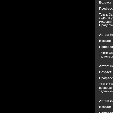
Возраст:
Професс
Текст:
Здр
суда» я у
мошенник
Продолжа
Автор:
Ни
Возраст:
Професс
Текст:
Хоч
тв, тепе
Автор:
На
Возраст:
Професс
Текст:
Оче
позноват
заданный
Автор:
Ил
Возраст:
Професс