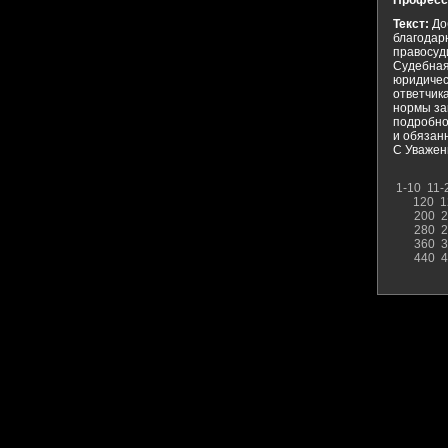
Текст:
Доб
благодарн
правосуди
Судебная 
юридичес
ответчик
нормы за
подробно
и обязан
С Уважен
1-10
11-
120
1
200
2
280
2
360
3
440
4