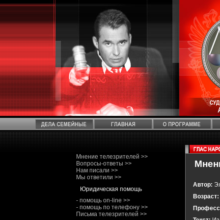
Мнение телезрителей >>
Мнен
Вопросы-ответы >>
Нам писали >>
Мы ответили >>
Автор:
Эл
Юридическая помощь
Возраст:
- помощь on-line >>
- помощь по телефону >>
Професс
Письма телезрителей >>
Текст:
Из