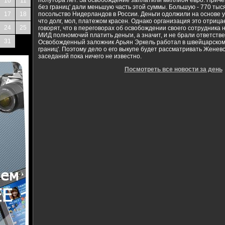
полутора лет. За освобождение заплатили миллион евро. Приче
10
11
без границ' дали меньшую часть этой суммы. Большую - 770 тыс
17
18
посольство Нидерландов в России. Деньги одолжили на основе у
что долг, мол, платежом красен. Однако организация это отрицае
24
25
говорят, что в переговорах об освобождении своего сотрудника 
МИД полномочий платить деньги, а значит, и не брали ответстве
31
Освобожденный заложник Арьян Эркель работал в швейцарском
границ'. Поэтому дело о его выкупе будет рассматривать Женевс
заседаний пока ничего не известно.
Посмотреть все новости за день