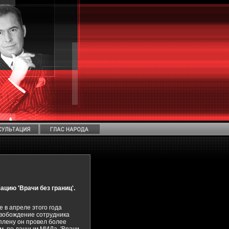
ацию 'Врачи без границ'.
 в апреле этого года
освобождение сотрудника
 плену он провел более