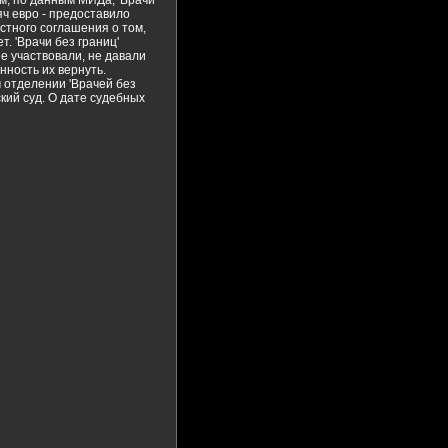
м, по данным МИДа, 'Врачи
яч евро - предоставило
стного соглашения о том,
т. 'Врачи без границ'
не участвовали, не давали
нность их вернуть.
 отделении 'Врачей без
кий суд. О дате судебных