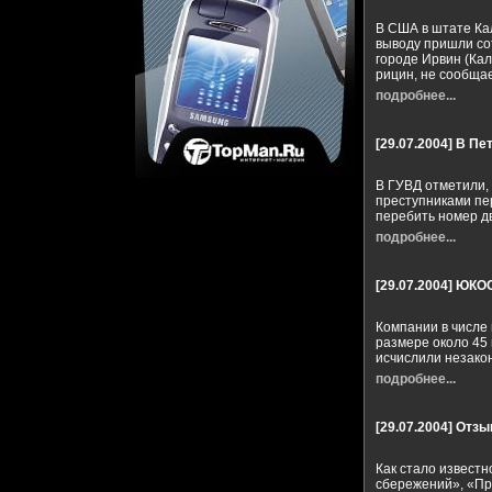
В США в штате Ка
выводу пришли сот
городе Ирвин (Кал
рицин, не сообща
подробнее...
[29.07.2004]
В Пе
В ГУВД отметили,
преступниками пе
перебить номер д
подробнее...
[29.07.2004]
ЮКОС
Компании в числе
размере около 45 
исчислили незако
подробнее...
[29.07.2004]
Отзыв
Как стало известн
сбережений», «Пр