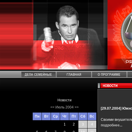
Новости
<<
Июль 2004
>>
[29.07.2004]
Южно
Пн
Вт
Ср
Чт
Пт
Сб
Вс
Своими внушитель
1
2
3
4
подробнее...