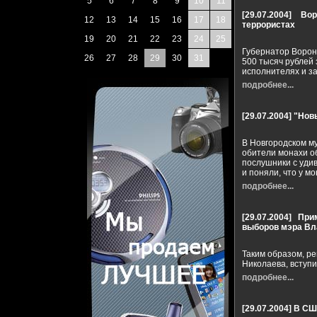
5
6
7
8
9
10
11
[29.07.2004]
Во
12
13
14
15
16
17
18
террористах
19
20
21
22
23
24
25
Губернатор Ворон
26
27
28
29
30
31
500 тысяч рублей
исполнителях и за
подробнее...
[29.07.2004]
"Нов
В Новгородском м
обители монахи о
послушники с удив
и поняли, что у м
подробнее...
[29.07.2004]
При
выборов мэра Вл
Таким образом, р
Николаева, вступи
подробнее...
[29.07.2004]
В СШ