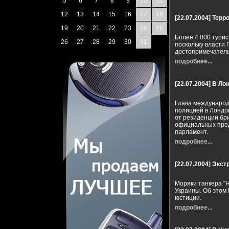
5
6
7
8
9
10
11
12
13
14
15
16
17
18
[22.07.2004]
Терр
19
20
21
22
23
24
25
Более 4 000 тури
26
27
28
29
30
31
поскольку власти
достопримечатель
подробнее...
[22.07.2004]
В Ло
Глава международ
полицией в Лондон
от резиденции бри
официальных пред
парламент.
подробнее...
[22.07.2004]
Экст
Моряки танкера "
Украины. Об этом 
юстиции.
подробнее...