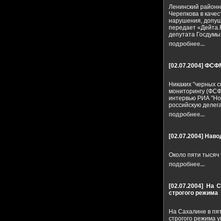
Ленинский районн
Черепкова в качес
нарушения, допущ
передает «Дейта.
депутата Госдумы –
подробнее...
[02.07.2004]
ФСФМ
Никаких "черных 
мониторингу (ФСФМ
интервью РИА "Но
российскую делег
подробнее...
[02.07.2004]
Навод
Около пяти тысяч 
подробнее...
[02.07.2004]
На С
строгого режима
На Сахалине в пя
строгого режима 