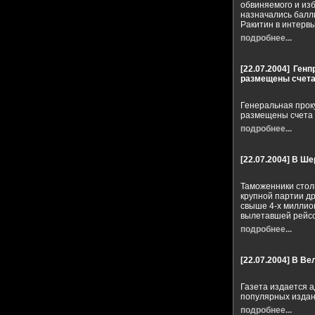
обвиняемого и из
назначались балли
Ракитин в интервь
подробнее...
[22.07.2004]
Генп
размещены счет
Генеральная проку
размещены счета
подробнее...
[22.07.2004]
В Ше
Таможенники стол
крупной партии д
свыше 4-х миллио
вылетавшей рейсо
подробнее...
[22.07.2004]
В Ве
Газета издается 
популярных издани
подробнее...