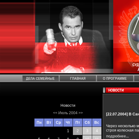
Новости
<<
Июль 2004
>>
[22.07.2004]
В Са
Пн
Вт
Ср
Чт
Пт
Сб
Вс
Через несколько м
строя колесная па
1
2
3
4
подробнее...