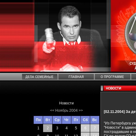
Новости
<<
Ноябрь 2004
>>
[02.11.2004]
За де
Пн
Вт
Ср
Чт
Пт
Сб
Вс
"Из Петербурга уж
"Новости" в адми
1
2
3
4
5
6
7
пострадавшие в н