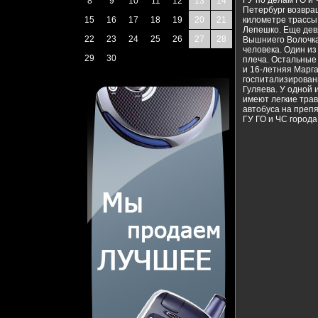
ГУ по делам ГО и 
8
9
10
11
12
13
14
Петербург возвращ
15
16
17
18
19
20
21
километре трассы
Лепешко. Еще дев
22
23
24
25
26
27
28
Вышниего Волочка
человека. Один из
29
30
плеча. Остальные
и 16-летняя Марга
госпитализирован
Гуляева. У одной
имеют легкие тра
автобуса на преп
ГУ ГО и ЧС города