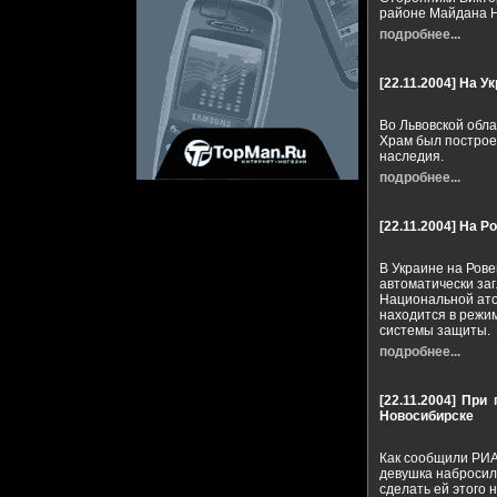
районе Майдана Н
подробнее...
[22.11.2004]
На Ук
Во Львовской обл
Храм был построен
наследия.
подробнее...
[22.11.2004]
На Р
В Украине на Рове
автоматически за
Национальной ато
находится в режи
системы защиты.
подробнее...
[22.11.2004]
При 
Новосибирске
Как сообщили РИА 
девушка набросил
сделать ей этого 