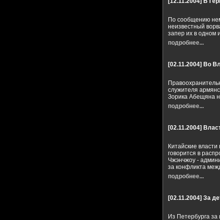
[12.11.2004]
В Гер
По сообщению нем
неизвестный ворва
запер их в одном 
подробнее...
[02.11.2004]
Во Вл
Правоохранительн
служителя армянск
Зорика Абещяна н
подробнее...
[02.11.2004]
Власт
Китайские власти 
говорится в расп
Чжэнчжоу - админи
за конфликта меж
подробнее...
[02.11.2004]
За де
Из Петербурга за 