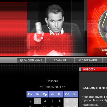
Новости
<<
Ноябрь 2004
>>
[22.11.2004]
В Нах
Пн
Вт
Ср
Чт
Пт
Сб
Вс
Директор группы 
городе Находка Пр
1
2
3
4
5
6
7
подробнее...