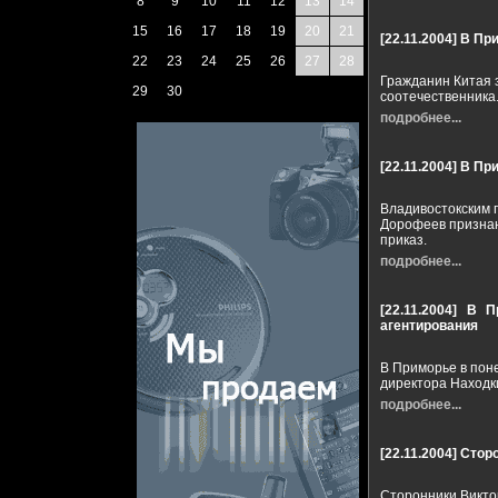
8
9
10
11
12
13
14
15
16
17
18
19
20
21
[22.11.2004]
В При
22
23
24
25
26
27
28
Гражданин Китая 
29
30
соотечественника
подробнее...
[22.11.2004]
В При
Владивостокским 
Дорофеев признан
приказ.
подробнее...
[22.11.2004]
В П
агентирования
В Приморье в пон
директора Находк
подробнее...
[22.11.2004]
Сторо
Сторонники Викто