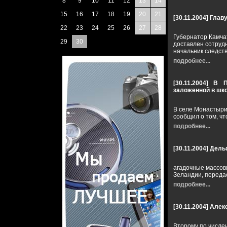
8
9
10
11
12
13
14
15
16
17
18
19
20
21
[30.11.2004]
Главу
22
23
24
25
26
27
28
Губернатор Камча
29
30
доставлен сотруд
начальник следст
подробнее...
[30.11.2004]
В П
заложенной в шк
В селе Монастыри
сообщил о том, ч
подробнее...
[30.11.2004]
Дель
агадочные массов
Зеландии, переда
подробнее...
[30.11.2004]
Алек
Второму по числе