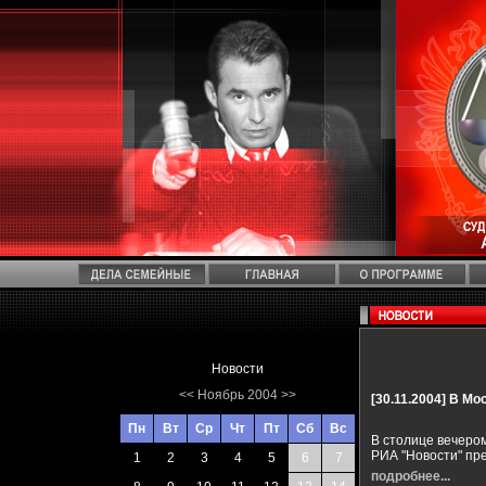
Новости
<<
Ноябрь 2004
>>
[30.11.2004]
В Мос
Пн
Вт
Ср
Чт
Пт
Сб
Вс
В столице вечеро
РИА "Новости" пр
1
2
3
4
5
6
7
подробнее...