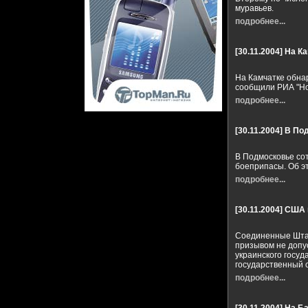
муравьев.
подробнее...
[30.11.2004]
На К
На Камчатке обна
сообщили РИА "Но
подробнее...
[30.11.2004]
В По
В Подмосковье со
боеприпасы. Об э
подробнее...
[30.11.2004]
США п
Соединенные Штат
призывом не допус
украинского госу
государственный 
подробнее...