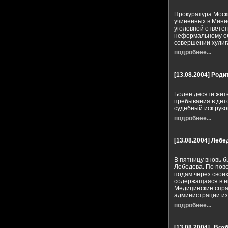
Прокуратура Моск
учиненных в Минис
уголовной ответс
неформальному о
совершении хулиг
подробнее...
[13.08.2004]
Роди
Более десяти жит
пребывания в дет
судебный иск руко
подробнее...
[13.08.2004]
Лебе
В пятницу вновь 
Лебедева. По пово
подам через своих
содержащаяся в ни
Медицинские спра
администрации из
подробнее...
[13.08.2004]
Воз