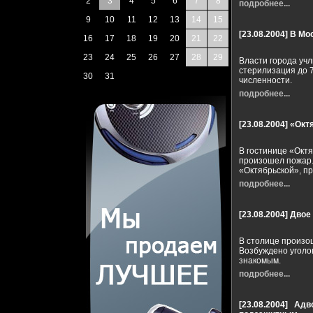
2
3
4
5
6
7
8
подробнее...
9
10
11
12
13
14
15
[23.08.2004]
В Мо
16
17
18
19
20
21
22
23
24
25
26
27
28
29
Власти города уч
стерилизация до 
30
31
численности.
подробнее...
[23.08.2004]
«Окт
В гостинице «Октя
произошел пожар.
«Октябрьской», п
подробнее...
[23.08.2004]
Двое
В столице произо
Возбуждено уголо
знакомым.
подробнее...
[23.08.2004]
Адв