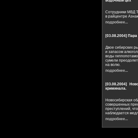
водочный цех
Сотрудники МВД Т
в райцентре Азна
подробнее...
[03.08.2004]
Пара 
Двое сибирских ры
и запасом алкогол
воды гиппопотамов
сумели преодолеть
на волю.
подробнее...
[03.08.2004]
Нов
криминала.
Новосибирская об
совершенных прес
преступлений, что
наблюдается медл
подробнее...