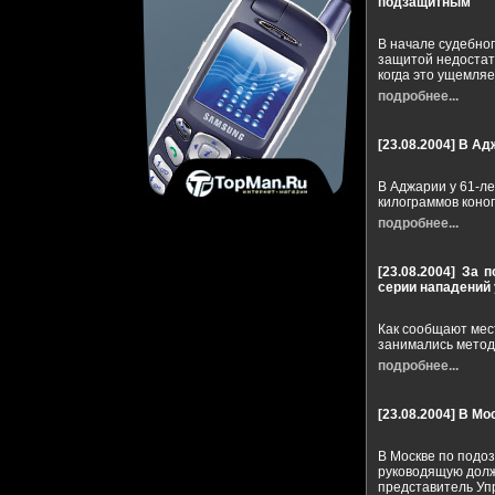
подзащитным
В начале судебног
защитой недостато
когда это ущемляе
подробнее...
[23.08.2004]
В Ад
В Аджарии у 61-л
килограммов коно
подробнее...
[23.08.2004]
За п
серии нападений
Как сообщают мест
занимались метод
подробнее...
[23.08.2004]
В Мо
В Москве по подо
руководящую долж
представитель Уп