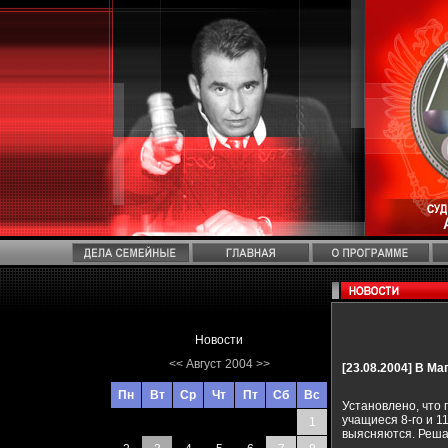
Новости
<<
Август 2004
>>
[23.08.2004]
В Ма
Пн
Вт
Ср
Чт
Пт
Сб
Вс
Установлено, что
учащиеся 8-го и 1
1
выясняются. Реша