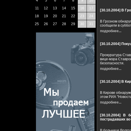
4
5
6
7
8
9
10
11
12
13
14
15
16
17
[30.10.2004]
В Гро
18
19
20
21
22
23
24
В Грозном обнаруж
25
26
27
28
29
30
31
сообщили в суббо
подробнее...
[30.10.2004]
Поку
Прокуратура Став
вице-мэра Ставроп
безопасности.
подробнее...
[30.10.2004]
В Ки
В Кирове обнаруж
этом РИА "Новости
подробнее...
[30.10.2004]
В б
пострадавших во
В больнице Волго