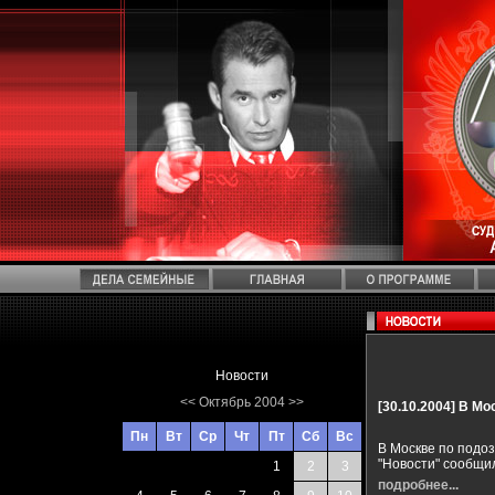
Новости
<<
Октябрь 2004
>>
[30.10.2004]
В Мо
Пн
Вт
Ср
Чт
Пт
Сб
Вс
В Москве по подо
"Новости" сообщил
1
2
3
подробнее...