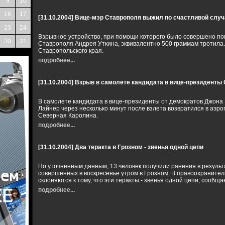
9
10
16
17
[31.10.2004]
Вице-мэр Ставрополя выжил по счастливой случ
23
24
Взрывное устройство, при помощи которого было совершено по
30
31
Ставрополя Андрея Уткина, эквивалентно 500 граммам тротила
Ставропольского края.
подробнее...
[31.10.2004]
Взрыв в самолете кандидата в вице-президент
В самолете кандидата в вице-президенты от демократов Джона
Лайнер через несколько минут после взлета возвратился в аэро
Северная Каролина.
подробнее...
[31.10.2004]
Два теракта в Грозном - звенья одной цепи
По уточненным данным, 13 человек получили ранения в результа
совершенных в воскресенье утром в Грозном. В правоохранител
склоняются к тому, что эти теракты - звенья одной цепи, сообща
подробнее...