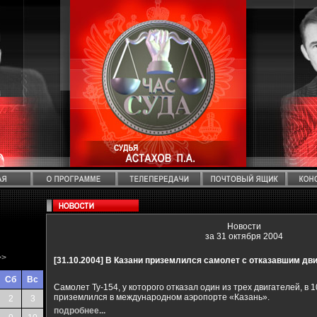
Новости
за 31 октября 2004
>>
[31.10.2004]
В Казани приземлился самолет с отказавшим дв
Сб
Вс
Самолет Ту-154, у которого отказал один из трех двигателей, в 
приземлился в международном аэропорте «Казань».
2
3
подробнее...