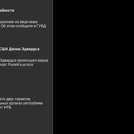
айности
кушение на вице-мэра
. Об этом сообщили в ГУВД
ы США Джона Эдвардса
 Эдвардса произошел взрыв.
порт Ралей в штате
те двух терактов,
ьных органах республики
ет НТВ.