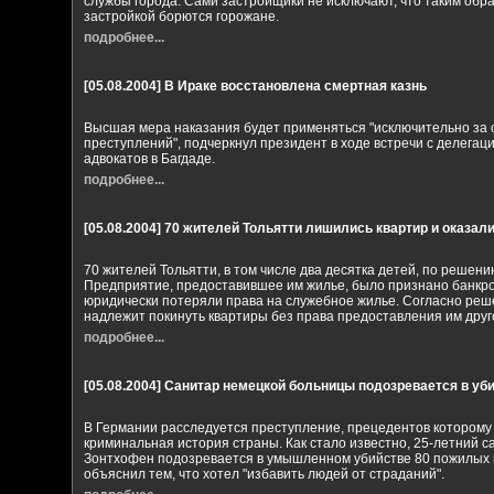
службы города. Сами застройщики не исключают, что таким обр
застройкой борются горожане.
подробнее...
[05.08.2004]
В Ираке восстановлена смертная казнь
Высшая мера наказания будет применяться "исключительно за 
преступлений", подчеркнул президент в ходе встречи с делегац
адвокатов в Багдаде.
подробнее...
[05.08.2004]
70 жителей Тольятти лишились квартир и оказали
70 жителей Тольятти, в том числе два десятка детей, по решени
Предприятие, предоставившее им жилье, было признано банкро
юридически потеряли права на служебное жилье. Согласно ре
надлежит покинуть квартиры без права предоставления им друг
подробнее...
[05.08.2004]
Санитар немецкой больницы подозревается в уби
В Германии расследуется преступление, прецедентов которому
криминальная история страны. Как стало известно, 25-летний 
Зонтхофен подозревается в умышленном убийстве 80 пожилых 
объяснил тем, что хотел "избавить людей от страданий".