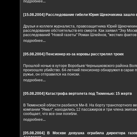
подробнее...
[15.08.2004]
Расследование гибели Юрия Щекочихина зашло в
Друзья и коллеги журналиста, правозащитника Юрий Щекочихи
расследование обстоятельств его смерти. Как заявил "Эху Мос
расследований "Новой газеты" Роман Шлейнов, "жестких фактов 
подробнее...
[05.08.2004]
Пенсионер из-за коровы расстрелял троих
Прошлой ночью в хуторе Воробьев Чернышковского района Волг
произошло убийство. 64-летний пенсионер обнаружил в сарае п
ружье, он отправился на поиски.
подробнее...
[05.08.2004]
Катастрофа вертолета под Тюменью: 15 жертв
В Тюменской области разбился Ми-8. На борту транспортного 
компании "Ямал", находились 12 пассажиров и три члена экипа
сообщает, что все они погибли.
подробнее...
[05.08.2004]
В Москве девушка ограбила директора газо