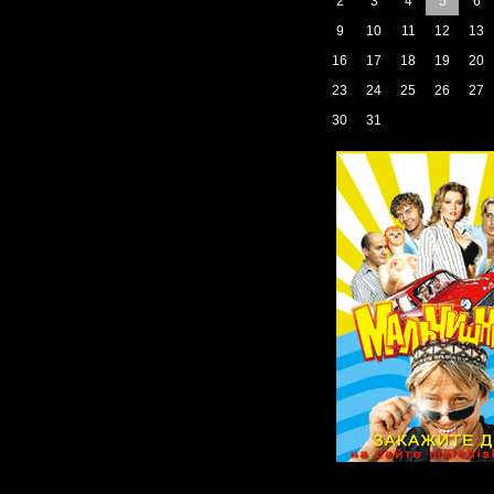
2
3
4
5
6
9
10
11
12
13
16
17
18
19
20
23
24
25
26
27
30
31