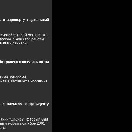
о в аэропорту тщательный
ричиной которой могла стать
вопрос о качестве работы
авились лайнеры.
На границе скопились сотни
тными номерами.
лей, ввозимых в Россию из
ь с письмом к президенту
ании "Сибирь", который был
рным морем в октябре 2001
ину.