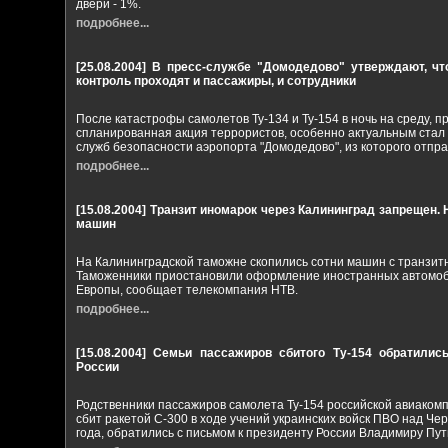
двери - 1%.
подробнее...
[25.08.2004]
В пресс-службе "Домодедово" утверждают, чт
контроль проходят и пассажиры, и сотрудники
После катастрофы самолетов Ту-134 и Ту-154 в ночь на среду, п
спланированная акция террористов, особенно актуальным стал 
служб безопасности аэропорта "Домодедово", из которого отпр
подробнее...
[15.08.2004]
Транзит иномарок через Калининград запрещен. 
машин
На Калининградской таможне скопились сотни машин с транзи
Таможенники приостановили оформление иностранных автомоби
Европы, сообщает телекомпания НТВ.
подробнее...
[15.08.2004]
Семьи пассажиров сбитого Ту-154 обратилис
России
Родственники пассажиров самолета Ту-154 российской авиакомп
сбит ракетой С-300 в ходе учений украинских войск ПВО над Че
года, обратились с письмом к президенту России Владимиру Пут