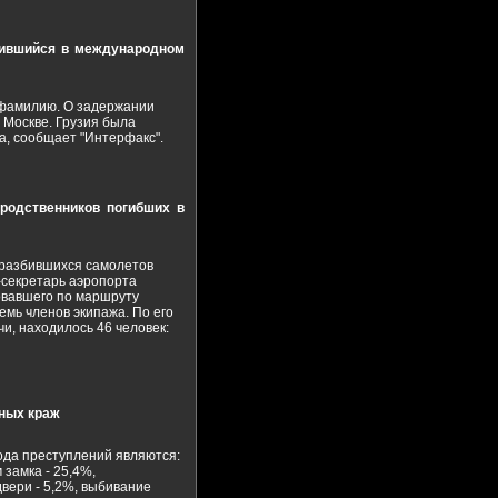
одившийся в международном
 фамилию. О задержании
 Москве. Грузия была
а, сообщает "Интерфакс".
родственников погибших в
 разбившихся самолетов
-секретарь аэропорта
довавшего по маршруту
емь членов экипажа. По его
и, находилось 46 человек:
рных краж
да преступлений являются:
 замка - 25,4%,
двери - 5,2%, выбивание