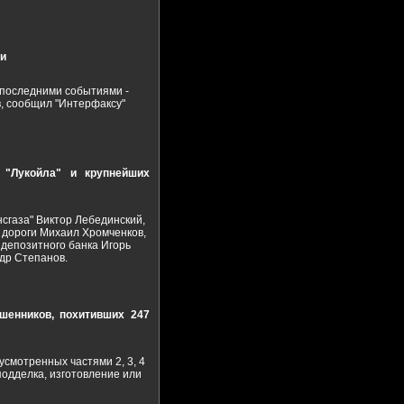
ти
 последними событиями -
, сообщил "Интерфаксу"
 "Лукойла" и крупнейших
сгаза" Виктор Лебединский,
 дороги Михаил Хромченков,
депозитного банка Игорь
ндр Степанов.
шенников, похитивших 247
смотренных частями 2, 3, 4
(подделка, изготовление или