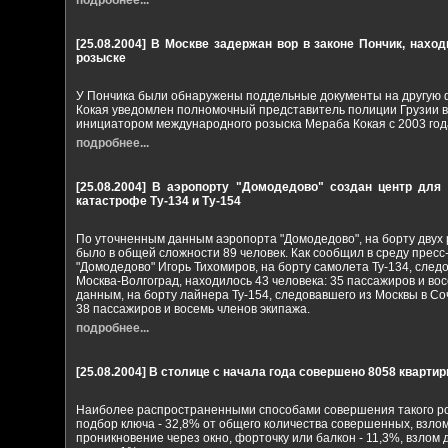
подробнее...
[25.08.2004]
В Москве задержан вор в законе Пончик, нах
розыске
У Пончика были обнаружены поддельные документы на другую
Кокая уведомлен полномочный представитель полиции Грузии в
инициатором международного розыска Мераба Кокая с 2003 год
подробнее...
[25.08.2004]
В аэропорту "Домодедово" создан центр для 
катастрофе Ту-134 и Ту-154
По уточненным данным аэропорта "Домодедово", на борту двух
было в общей сложности 89 человек. Как сообщил в среду пресс
"Домодедово" Игорь Тихомиров, на борту самолета Ту-134, сле
Москва-Волгоград, находилось 43 человека: 35 пассажиров и вос
данным, на борту лайнера Ту-154, следовавшего из Москвы в Соч
38 пассажиров и восемь членов экипажа.
подробнее...
[25.08.2004]
В столице с начала года совершено 8058 кварти
Наиболее распространенными способами совершения такого ро
подбор ключа - 32,8% от общего количества совершенных, взлом
проникновение через окно, форточку или балкон - 11,3%, взлом 