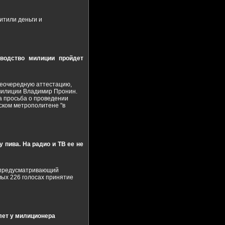
итили деньги и
оводство милиции пройдет
неочередную аттестацию,
 милиции Владимир Пронин.
а просьба о проведении
ском метрополитене "в
 пива. На радио и ТВ ее не
, предусматривающий
ых 226 голосах принятие
лет у милиционера