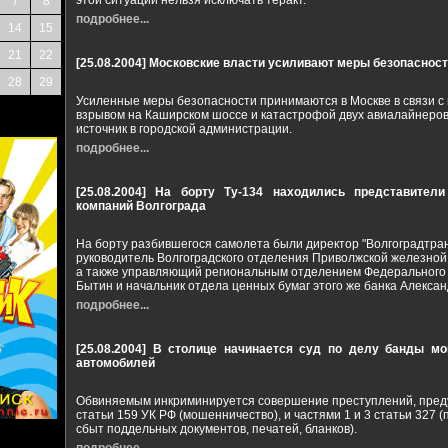
этой ситуации нельзя исключать теракт.
7
8
подробнее...
14
15
21
22
[25.08.2004]
Московские власти усиливают меры безопаснос
28
29
Усиленные меры безопасности принимаются в Москве в связи с
взрывом на Каширском шоссе и катастрофой двух авиалайнеров
источник в городской администрации.
подробнее...
[25.08.2004]
На борту Ту-134 находились представители
компаний Волгограда
На борту разбившегося самолета были директор "Волгоградтран
руководитель Волгоградского отделения Приволжской железной
а также управляющий региональным отделением Федерального 
Бытин и начальник отдела ценных бумаг этого же банка Алекса
подробнее...
[25.08.2004]
В столице начинается суд по делу банды мо
автомобилей
Обвиняемым инкриминируется совершение преступлений, преду
статьи 159 УК РФ (мошенничество), и частями 1 и 3 статьи 327 
сбыт поддельных документов, печатей, бланков).