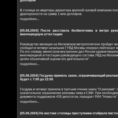
долларов
В столице из квартиры директора крупной газовой компании пох
драгоценности на сумму 1 млн долларов.
подробнее...
[05.08.2004]
После расстрела безбилетника в метро рук
внеочередную аттестацию
Руководство милиции на Московском метрополитене пройдет в
сообщил в четверг начальник ГУВД Москвы генерал-лейтенант
По его словам, министром внутренних дел России удовлетворен
внеочередной аттестации руководящего состава УВД на Москов
целях объективной оценки его деятельности".
подробнее...
[05.08.2004]
Госдума приняла закон, ограничивающий рекламу
будет с 7:00 до 22:00
Госдума в четверг приняла в третьем чтении закон "О рекламе"
значительное ограничение рекламы пива в СМИ. При необходим
документа поддержали 439 депутатов, передает РИА "Новости".
подробнее...
[05.08.2004]
На востоке столицы преступники отобрали писто