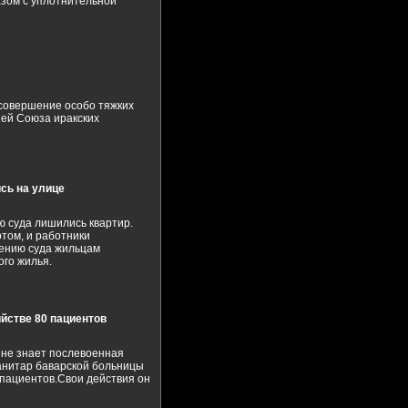
азом с уплотнительной
совершение особо тяжких
ией Союза иракских
сь на улице
ю суда лишились квартир.
том, и работники
шению суда жильцам
ого жилья.
йстве 80 пациентов
 не знает послевоенная
санитар баварской больницы
пациентов.Свои действия он