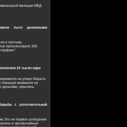
риминальной милиции МВД
амене льгот денежными
ла в третьем,
ятие проголосовали 309
нтерфакс".
похитили 10 тысяч евро
арковался на улице Марата.
Не обращая внимания на
с деньгами, скрылись.
борьбы с уплотнительной
ки.Это не первое сообщение
 органы и чрезвычайные