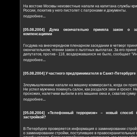
На востоке Москвы неизвестные напали на капитана службы к
России, похитив у него пистолет с патронами и документы.
подробнее...
[05.08.2004]
Дума окончательно приняла закон о з
компенсациями
Госдума на внеочередном пленарном заседании в четверг приня
окончательном, чтении закон о льготных выплатах. За его прин
депутатов, против - 118, воздержавшихся не было, сообщает "И
подробнее...
[05.08.2004]
У частного предпринимателя в Санкт-Петербурге 
Злоумышленники напали на машину коммерсанта, когда он прип
Не успел мужчина покинуть салон, как раздался звон и грохот. 
прохожих, налетчики выбили в его машине окна и, схватив сумку 
подробнее...
[05.08.2004]
«Телефонный терроризм» – новый способ 
застройкой?
В Петербурге проверяется информация о заминировании строй
о заминировании стройки, поступившее в правоохранительные